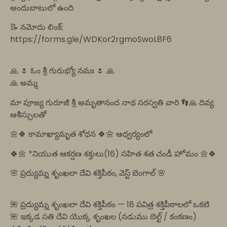
అందుబాటులో ఉంది
📝 నమోదు లింక్:
https://forms.gle/WDKor2rgmoSwoL8F6
🙏 🌷 ఓం శ్రీ గురుభ్యో నమః 🌷 🙏
🙏 అమ్మ
మా పూజ్య గురూజీ శ్రీ అమృతానంద నాథ సరస్వతి వారి 👣🙏 దివ్య
ఆశీస్సులతో
🌼🍀 కామాఖ్యామృత శోధన 🍀🌼 ఆధ్వర్యంలో
🍀🌼 *నియుత ఆకర్షణ శక్తులు(16) సహిత శత చండీ హోమం 🌼🍀
🌸 ప్రద్యుమ్న శృంఖలా దేవి శక్తిపీఠం, వెస్ట్ బెంగాల్ 🌸
🌺 ప్రద్యుమ్న శృంఖలా దేవి శక్తిపీఠం — 18 పవిత్ర శక్తిపీఠాలలో ఒకటి
🌺 ఇక్కడ సతి దేవి యొక్క శృంఖల (నడుము బెల్ట్ / కంకణం)