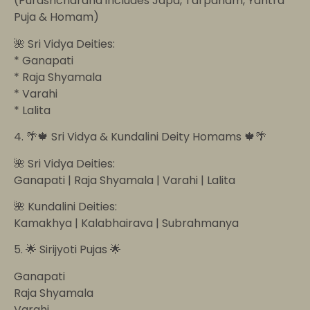
(Purashcharana includes Japa, Tarpanam, Yantra
Puja & Homam)
🌺 Sri Vidya Deities:
* Ganapati
* Raja Shyamala
* Varahi
* Lalita
4. 🌴🍁 Sri Vidya & Kundalini Deity Homams 🍁🌴
🌺 Sri Vidya Deities:
Ganapati | Raja Shyamala | Varahi | Lalita
🌺 Kundalini Deities:
Kamakhya | Kalabhairava | Subrahmanya
5. 🌟 Sirijyoti Pujas 🌟
Ganapati
Raja Shyamala
Varahi