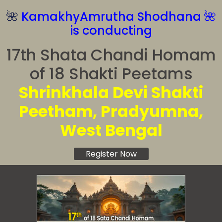
🌺
KamakhyAmrutha Shodhana 🌺
is conducting
17th Shata Chandi Homam
of 18 Shakti Peetams
Shrinkhala Devi Shakti
Peetham, Pradyumna,
West Bengal
Register Now