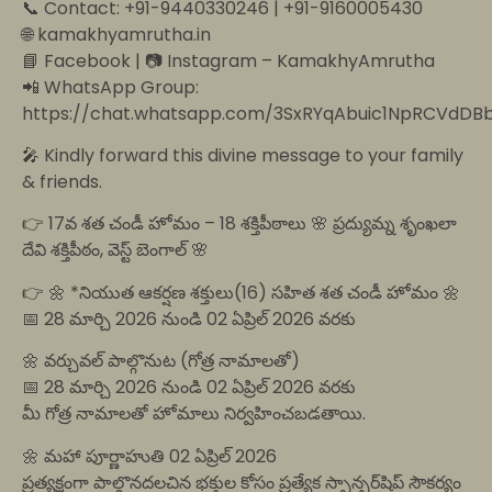
📞 Contact: +91-9440330246 | +91-9160005430
🌐 kamakhyamrutha.in
📘 Facebook | 📷 Instagram – KamakhyAmrutha
📲 WhatsApp Group:
https://chat.whatsapp.com/3SxRYqAbuic1NpRCVdDB
🎤 Kindly forward this divine message to your family
& friends.
👉 17వ శత చండీ హోమం – 18 శక్తిపీఠాలు 🌸 ప్రద్యుమ్న శృంఖలా
దేవి శక్తిపీఠం, వెస్ట్ బెంగాల్ 🌸
👉 🌼 *నియుత ఆకర్షణ శక్తులు(16) సహిత శత చండీ హోమం 🌼
📅 28 మార్చి 2026 నుండి 02 ఏప్రిల్ 2026 వరకు
🌼 వర్చువల్ పాల్గొనుట (గోత్ర నామాలతో)
📅 28 మార్చి 2026 నుండి 02 ఏప్రిల్ 2026 వరకు
మీ గోత్ర నామాలతో హోమాలు నిర్వహించబడతాయి.
🌼 మహా పూర్ణాహుతి 02 ఏప్రిల్ 2026
ప్రత్యక్షంగా పాల్గొనదలచిన భక్తుల కోసం ప్రత్యేక స్పాన్సర్‌షిప్ సౌకర్యం