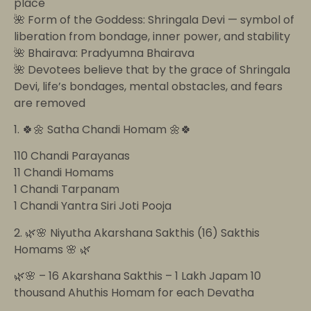
place
🌺 Form of the Goddess: Shringala Devi — symbol of
liberation from bondage, inner power, and stability
🌺 Bhairava: Pradyumna Bhairava
🌺 Devotees believe that by the grace of Shringala
Devi, life’s bondages, mental obstacles, and fears
are removed
1. 🍀🌼 Satha Chandi Homam 🌼🍀
110 Chandi Parayanas
11 Chandi Homams
1 Chandi Tarpanam
1 Chandi Yantra Siri Joti Pooja
2. 🌿🌸 Niyutha Akarshana Sakthis (16) Sakthis
Homams 🌸 🌿
🌿🌸 – 16 Akarshana Sakthis – 1 Lakh Japam 10
thousand Ahuthis Homam for each Devatha