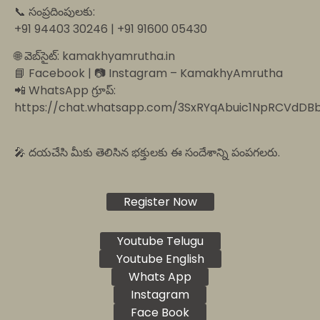
📞 సంప్రదింపులకు:
+91 94403 30246 | +91 91600 05430
🌐 వెబ్‌సైట్: kamakhyamrutha.in
📘 Facebook | 📷 Instagram – KamakhyAmrutha
📲 WhatsApp గ్రూప్:
https://chat.whatsapp.com/3SxRYqAbuic1NpRCVdDB
🎤 దయచేసి మీకు తెలిసిన భక్తులకు ఈ సందేశాన్ని పంపగలరు.
Register Now
Youtube Telugu
Youtube English
Whats App
Instagram
Face Book