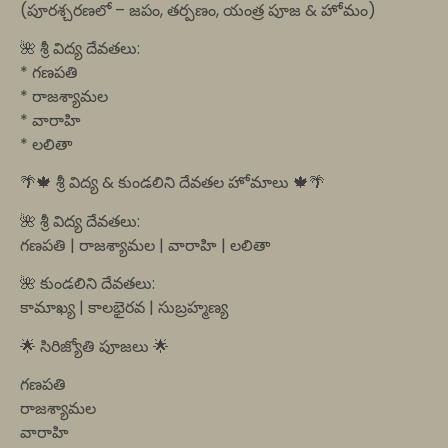
(పూరశ్చరణలో – జపం, తర్పణం, యంత్ర పూజ & హోమం)
🌺 శ్రీ విద్య దేవతలు:
* గణపతి
* రాజశ్యామల
* వారాహి
* లలితా
🌴🍁 శ్రీ విద్య & కుండలిని దేవతల హోమాలు 🍁🌴
🌺 శ్రీ విద్య దేవతలు:
గణపతి | రాజశ్యామల | వారాహి | లలితా
🌺 కుండలిని దేవతలు:
కామాఖ్య | కాలభైరవ | సుబ్రహ్మణ్య
🌟 సిరిజ్యోతి పూజలు 🌟
గణపతి
రాజశ్యామల
వారాహి