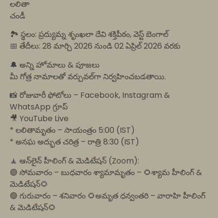
లలితా
చండీ
🏞️ స్థలం: ప్రద్యుమ్న శృంఖలా దేవి శక్తిపీఠం, వెస్ట్ బెంగాల్
📅 తేదీలు: 28 మార్చి 2026 నుండి 02 ఏప్రిల్ 2026 వరకు
🔔 అన్ని హోమాలు & పూజలు
మీ గోత్ర నామాలతో వర్చువల్‌గా నిర్వహించబడతాయి.
📸 రోజువారీ ఫోటోలు – Facebook, Instagram &
WhatsApp గ్రూప్
🎥 YouTube Live
* లలితామృతం – సాయంత్రం 5:00 (IST)
* అనఘ అద్భుత చరిత్ర – రాత్రి 8:30 (IST)
🧘 ఆన్‌లైన్ హీలింగ్ & మెడిటేషన్ (Zoom):
🟣 సోమవారం – బుధవారం శ్యామామృతం – 🌻శ్యామ హీలింగ్ &
మెడిటేషన్🌻
🟢 గురువారం – శనివారం 🌻అమృత ధన్వంతరి – వారాహి హీలింగ్
& మెడిటేషన్🌻