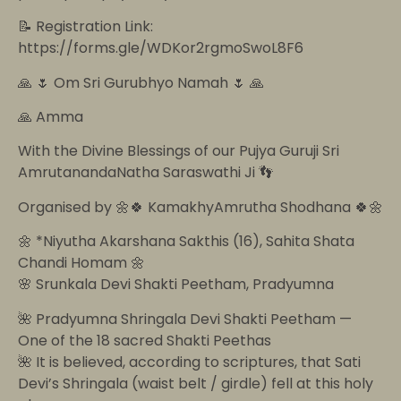
📝 Registration Link:
https://forms.gle/WDKor2rgmoSwoL8F6
🙏 🌷 Om Sri Gurubhyo Namah 🌷 🙏
🙏 Amma
With the Divine Blessings of our Pujya Guruji Sri
AmrutanandaNatha Saraswathi Ji 👣
Organised by 🌼🍀 KamakhyAmrutha Shodhana 🍀🌼
🌼 *Niyutha Akarshana Sakthis (16), Sahita Shata
Chandi Homam 🌼
🌸 Srunkala Devi Shakti Peetham, Pradyumna
🌺 Pradyumna Shringala Devi Shakti Peetham —
One of the 18 sacred Shakti Peethas
🌺 It is believed, according to scriptures, that Sati
Devi’s Shringala (waist belt / girdle) fell at this holy