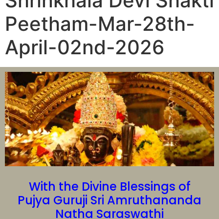
Shrinkhala Devi Shakti
Peetham-Mar-28th-
April-02nd-2026
With the Divine Blessings of
Pujya Guruji Sri Amruthananda
Natha Saraswathi